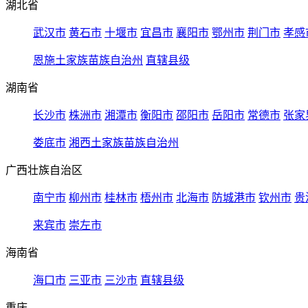
湖北省
武汉市
黄石市
十堰市
宜昌市
襄阳市
鄂州市
荆门市
孝感
恩施土家族苗族自治州
直辖县级
湖南省
长沙市
株洲市
湘潭市
衡阳市
邵阳市
岳阳市
常德市
张家
娄底市
湘西土家族苗族自治州
广西壮族自治区
南宁市
柳州市
桂林市
梧州市
北海市
防城港市
钦州市
贵
来宾市
崇左市
海南省
海口市
三亚市
三沙市
直辖县级
重庆