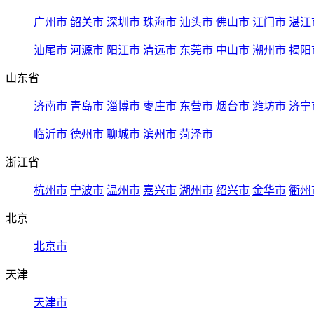
广州市
韶关市
深圳市
珠海市
汕头市
佛山市
江门市
湛江
汕尾市
河源市
阳江市
清远市
东莞市
中山市
潮州市
揭阳
山东省
济南市
青岛市
淄博市
枣庄市
东营市
烟台市
潍坊市
济宁
临沂市
德州市
聊城市
滨州市
菏泽市
浙江省
杭州市
宁波市
温州市
嘉兴市
湖州市
绍兴市
金华市
衢州
北京
北京市
天津
天津市