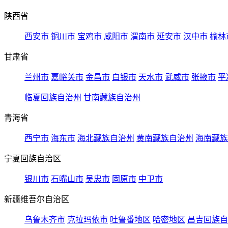
陕西省
西安市
铜川市
宝鸡市
咸阳市
渭南市
延安市
汉中市
榆林
甘肃省
兰州市
嘉峪关市
金昌市
白银市
天水市
武威市
张掖市
平
临夏回族自治州
甘南藏族自治州
青海省
西宁市
海东市
海北藏族自治州
黄南藏族自治州
海南藏族
宁夏回族自治区
银川市
石嘴山市
吴忠市
固原市
中卫市
新疆维吾尔自治区
乌鲁木齐市
克拉玛依市
吐鲁番地区
哈密地区
昌吉回族自