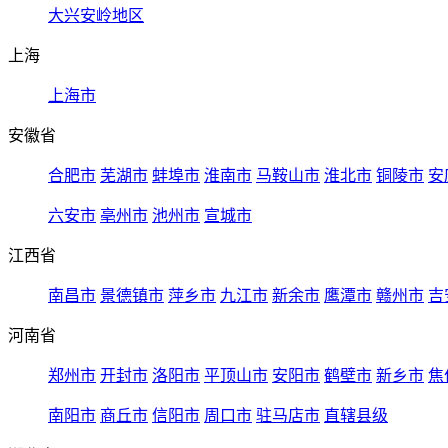
大兴安岭地区
上海
上海市
安徽省
合肥市
芜湖市
蚌埠市
淮南市
马鞍山市
淮北市
铜陵市
安
六安市
亳州市
池州市
宣城市
江西省
南昌市
景德镇市
萍乡市
九江市
新余市
鹰潭市
赣州市
吉
河南省
郑州市
开封市
洛阳市
平顶山市
安阳市
鹤壁市
新乡市
焦
南阳市
商丘市
信阳市
周口市
驻马店市
直辖县级