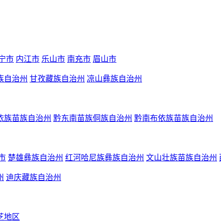
宁市
内江市
乐山市
南充市
眉山市
族自治州
甘孜藏族自治州
凉山彝族自治州
依族苗族自治州
黔东南苗族侗族自治州
黔南布依族苗族自治州
市
楚雄彝族自治州
红河哈尼族彝族自治州
文山壮族苗族自治州
州
迪庆藏族自治州
芝地区