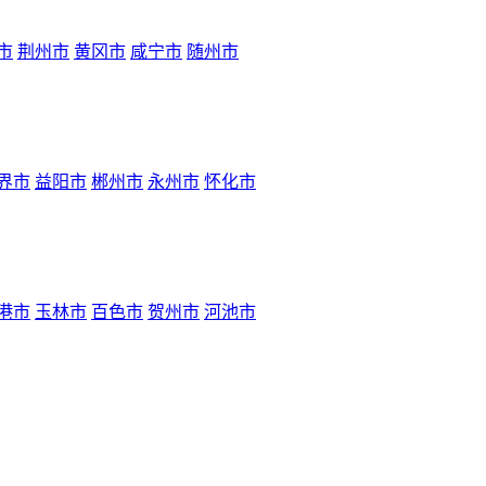
市
荆州市
黄冈市
咸宁市
随州市
界市
益阳市
郴州市
永州市
怀化市
港市
玉林市
百色市
贺州市
河池市