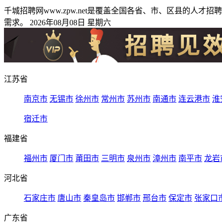
千城招聘网www.zpw.net是覆盖全国各省、市、区县的
需求。 2026年08月08日 星期六
江苏省
南京市
无锡市
徐州市
常州市
苏州市
南通市
连云港市
淮
宿迁市
福建省
福州市
厦门市
莆田市
三明市
泉州市
漳州市
南平市
龙岩
河北省
石家庄市
唐山市
秦皇岛市
邯郸市
邢台市
保定市
张家口
广东省