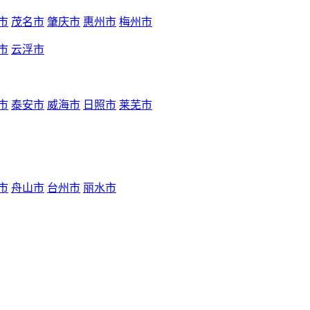
市
茂名市
肇庆市
惠州市
梅州市
市
云浮市
市
泰安市
威海市
日照市
莱芜市
市
舟山市
台州市
丽水市