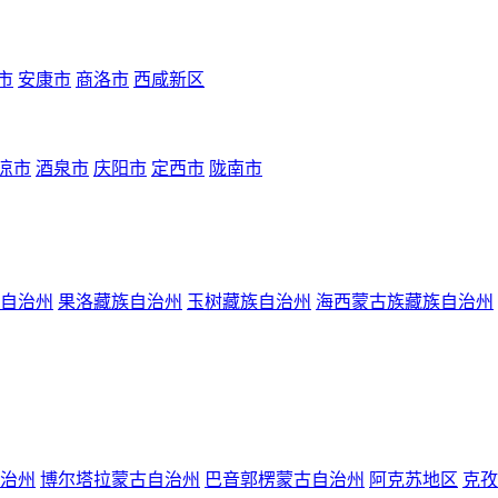
市
安康市
商洛市
西咸新区
凉市
酒泉市
庆阳市
定西市
陇南市
自治州
果洛藏族自治州
玉树藏族自治州
海西蒙古族藏族自治州
治州
博尔塔拉蒙古自治州
巴音郭楞蒙古自治州
阿克苏地区
克孜