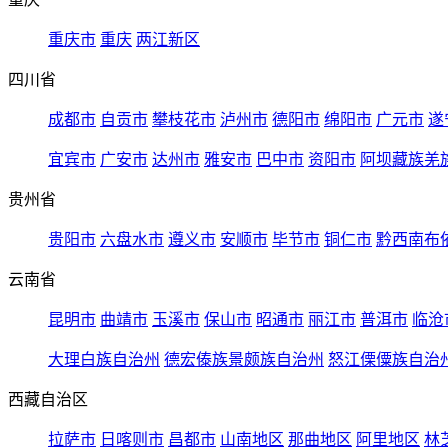
重庆市
重庆
两江新区
四川省
成都市
自贡市
攀枝花市
泸州市
德阳市
绵阳市
广元市
遂
宜宾市
广安市
达州市
雅安市
巴中市
资阳市
阿坝藏族羌
贵州省
贵阳市
六盘水市
遵义市
安顺市
毕节市
铜仁市
黔西南布
云南省
昆明市
曲靖市
玉溪市
保山市
昭通市
丽江市
普洱市
临沧
大理白族自治州
德宏傣族景颇族自治州
怒江傈僳族自治
西藏自治区
拉萨市
日喀则市
昌都市
山南地区
那曲地区
阿里地区
林