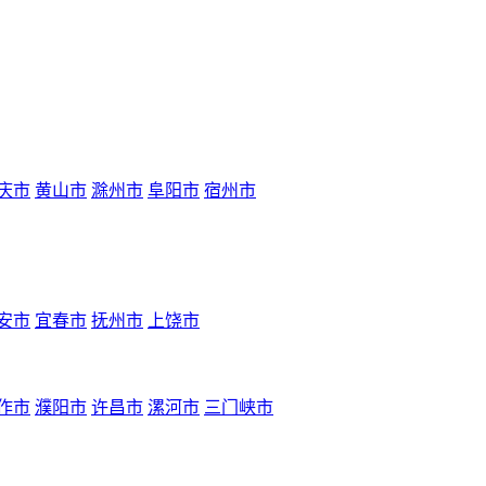
庆市
黄山市
滁州市
阜阳市
宿州市
安市
宜春市
抚州市
上饶市
作市
濮阳市
许昌市
漯河市
三门峡市