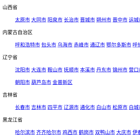
山西省
太原市
大同市
阳泉市
长治市
晋城市
朔州市
晋中市
运城
内蒙古自治区
呼和浩特市
包头市
乌海市
赤峰市
通辽市
鄂尔多斯市
呼
辽宁省
沈阳市
大连市
鞍山市
抚顺市
本溪市
丹东市
锦州市
营口
朝阳市
葫芦岛市
金普新区
吉林省
长春市
吉林市
四平市
辽源市
通化市
白山市
松原市
白城
黑龙江省
哈尔滨市
齐齐哈尔市
鸡西市
鹤岗市
双鸭山市
大庆市
伊