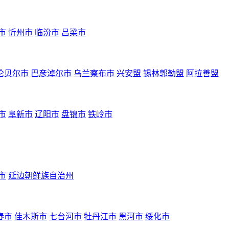
市
忻州市
临汾市
吕梁市
伦贝尔市
巴彦淖尔市
乌兰察布市
兴安盟
锡林郭勒盟
阿拉善盟
市
阜新市
辽阳市
盘锦市
铁岭市
市
延边朝鲜族自治州
春市
佳木斯市
七台河市
牡丹江市
黑河市
绥化市