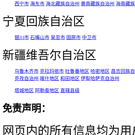
西宁市
海东市
海北藏族自治州
黄南藏族自治州
海南藏族
宁夏回族自治区
银川市
石嘴山市
吴忠市
固原市
中卫市
新疆维吾尔自治区
乌鲁木齐市
克拉玛依市
吐鲁番地区
哈密地区
昌吉回族自
克孜自治州
喀什地区
和田地区
伊犁哈萨克自治州
塔城地区
阿勒泰地区
直辖县级
免责声明：
网页内的所有信息均为用