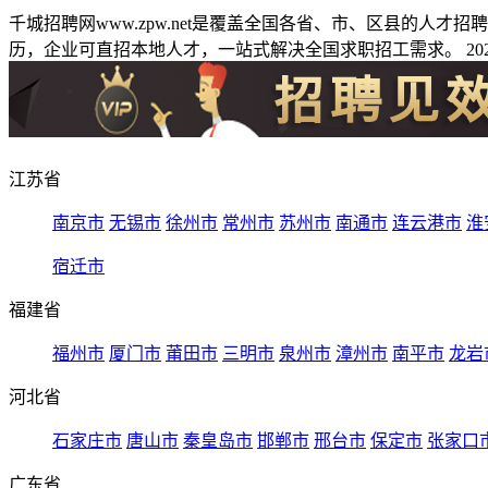
千城招聘网www.zpw.net是覆盖全国各省、市、区县的人
历，企业可直招本地人才，一站式解决全国求职招工需求。 2026
江苏省
南京市
无锡市
徐州市
常州市
苏州市
南通市
连云港市
淮
宿迁市
福建省
福州市
厦门市
莆田市
三明市
泉州市
漳州市
南平市
龙岩
河北省
石家庄市
唐山市
秦皇岛市
邯郸市
邢台市
保定市
张家口
广东省