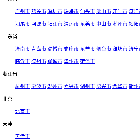
广州市
韶关市
深圳市
珠海市
汕头市
佛山市
江门市
湛江
汕尾市
河源市
阳江市
清远市
东莞市
中山市
潮州市
揭阳
山东省
济南市
青岛市
淄博市
枣庄市
东营市
烟台市
潍坊市
济宁
临沂市
德州市
聊城市
滨州市
菏泽市
浙江省
杭州市
宁波市
温州市
嘉兴市
湖州市
绍兴市
金华市
衢州
北京
北京市
天津
天津市