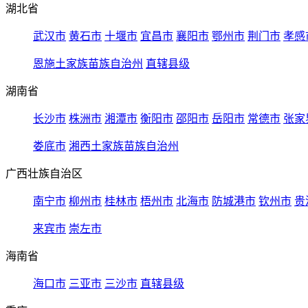
湖北省
武汉市
黄石市
十堰市
宜昌市
襄阳市
鄂州市
荆门市
孝感
恩施土家族苗族自治州
直辖县级
湖南省
长沙市
株洲市
湘潭市
衡阳市
邵阳市
岳阳市
常德市
张家
娄底市
湘西土家族苗族自治州
广西壮族自治区
南宁市
柳州市
桂林市
梧州市
北海市
防城港市
钦州市
贵
来宾市
崇左市
海南省
海口市
三亚市
三沙市
直辖县级