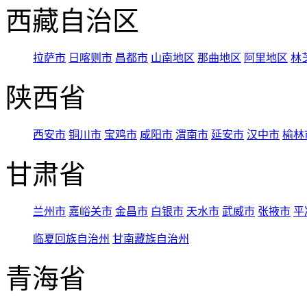
西藏自治区
拉萨市
日喀则市
昌都市
山南地区
那曲地区
阿里地区
林
陕西省
西安市
铜川市
宝鸡市
咸阳市
渭南市
延安市
汉中市
榆林
甘肃省
兰州市
嘉峪关市
金昌市
白银市
天水市
武威市
张掖市
平
临夏回族自治州
甘南藏族自治州
青海省