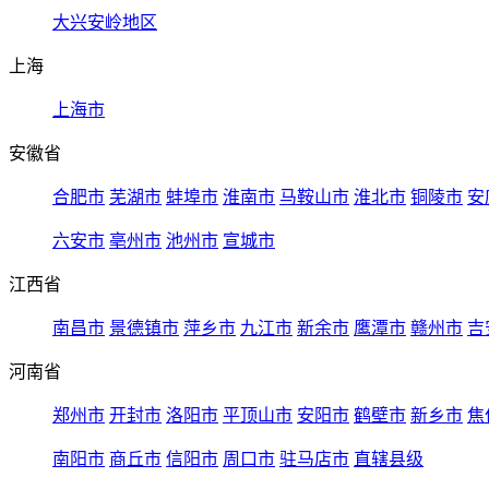
大兴安岭地区
上海
上海市
安徽省
合肥市
芜湖市
蚌埠市
淮南市
马鞍山市
淮北市
铜陵市
安
六安市
亳州市
池州市
宣城市
江西省
南昌市
景德镇市
萍乡市
九江市
新余市
鹰潭市
赣州市
吉
河南省
郑州市
开封市
洛阳市
平顶山市
安阳市
鹤壁市
新乡市
焦
南阳市
商丘市
信阳市
周口市
驻马店市
直辖县级