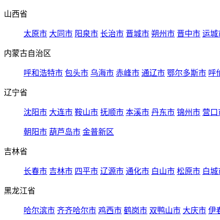
山西省
太原市
大同市
阳泉市
长治市
晋城市
朔州市
晋中市
运城
内蒙古自治区
呼和浩特市
包头市
乌海市
赤峰市
通辽市
鄂尔多斯市
呼
辽宁省
沈阳市
大连市
鞍山市
抚顺市
本溪市
丹东市
锦州市
营口
朝阳市
葫芦岛市
金普新区
吉林省
长春市
吉林市
四平市
辽源市
通化市
白山市
松原市
白城
黑龙江省
哈尔滨市
齐齐哈尔市
鸡西市
鹤岗市
双鸭山市
大庆市
伊