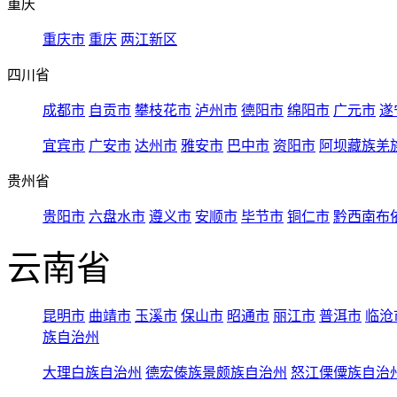
重庆
重庆市
重庆
两江新区
四川省
成都市
自贡市
攀枝花市
泸州市
德阳市
绵阳市
广元市
遂
宜宾市
广安市
达州市
雅安市
巴中市
资阳市
阿坝藏族羌
贵州省
贵阳市
六盘水市
遵义市
安顺市
毕节市
铜仁市
黔西南布
云南省
昆明市
曲靖市
玉溪市
保山市
昭通市
丽江市
普洱市
临沧
族自治州
大理白族自治州
德宏傣族景颇族自治州
怒江傈僳族自治